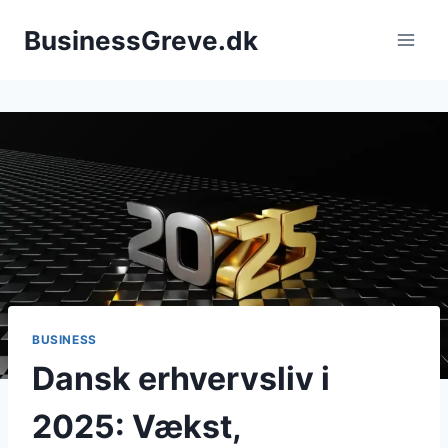
Fortsæt
BusinessGreve.dk
til
indhold
BUSINESS
Dansk erhvervsliv i
2025: Vækst,