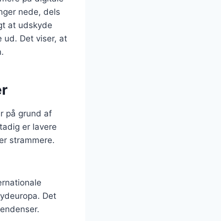
nger nede, dels
gt at udskyde
 ud. Det viser, at
n.
er
r på grund af
tadig er lavere
er strammere.
ernationale
Sydeuropa. Det
tendenser.