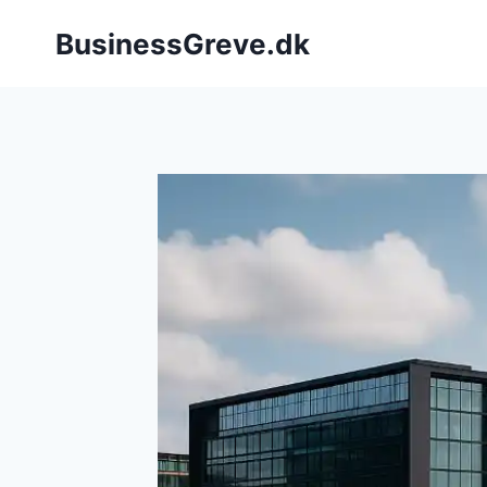
Fortsæt
BusinessGreve.dk
til
indhold