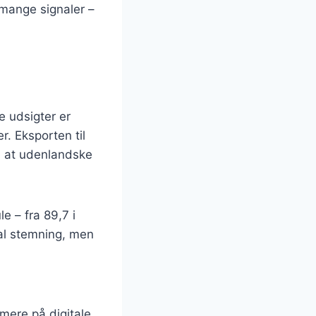
ange signaler –
 udsigter er
. Eksporten til
, at udenlandske
e – fra 89,7 i
ral stemning, men
mere på digitale