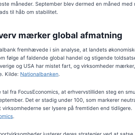
æste måneder. September blev dermed en måned med m
s til håb om stabilitet.
verv mærker global afmatning
lbank fremhævede i sin analyse, at landets økonomiske
m følge af faldende global handel og stigende toldsatser
verige og USA har mistet fart, og virksomheder mærker
e. Kilde:
Nationalbanken
.
e tal fra FocusEconomics, at erhvervstilliden steg en smul
 september. Det er stadig under 100, som markerer neut
t virksomhederne ser lysere på fremtiden end tidligere.
omics
.
ortvirksomheder justerer deres strategier ved at satse 