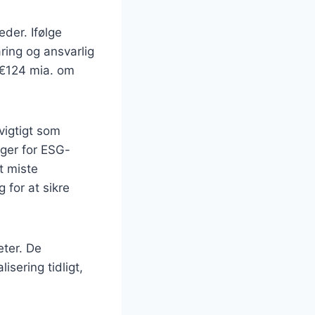
der. Ifølge
ring og ansvarlig
 €124 mia. om
vigtigt som
nger for ESG-
t miste
 for at sikre
eter. De
isering tidligt,