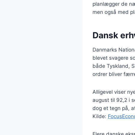
planlægger de n
men også med plad
Dansk erh
Danmarks Nationa
blevet svagere so
både Tyskland, S
ordrer bliver færr
Alligevel viser ny
august til 92,2 i
dog et tegn på, a
Kilde:
FocusEcon
Flere danske eksp