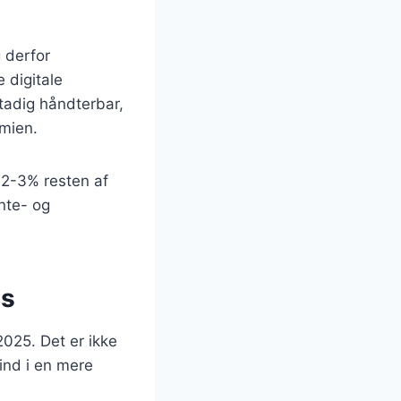
 derfor
 digitale
stadig håndterbar,
omien.
g 2-3% resten af
ente- og
es
2025. Det er ikke
ind i en mere