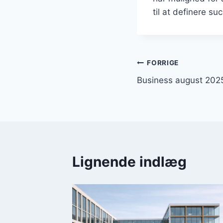
til at definere s
Indlægsnavi
FORRIGE
Business august 202
Lignende indlæg