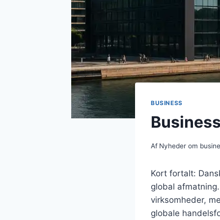
BUSINESS
Busines
Af
Nyheder om busin
Kort fortalt: Dan
global afmatning.
virksomheder, men
globale handelsf