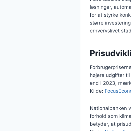
løsninger, automa
for at styrke ko
større investering
erhvervslivet stad
Prisudvik
Forbrugerprisern
højere udgifter ti
end i 2023, mærk
Kilde:
FocusEcon
Nationalbanken vu
forhold som klima
betyder, at pris