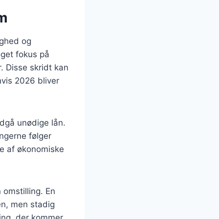
em
ighed og
øget fokus på
. Disse skridt kan
vis 2026 bliver
ndgå unødige lån.
ingerne følger
de af økonomiske
 omstilling. En
en, men stadig
ling, der kommer