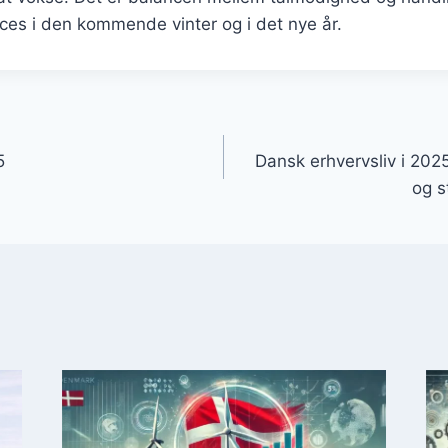
ucces i den kommende vinter og i det nye år.
gation
5
Dansk erhvervsliv i 202
og s