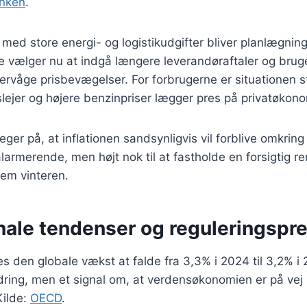
anken
.
med store energi- og logistikudgifter bliver planlægning
 vælger nu at indgå længere leverandøraftaler og bruge
overvåge prisbevægelser. For forbrugerne er situationen 
lejer og højere benzinpriser lægger pres på privatøkon
ger på, at inflationen sandsynligvis vil forblive omkrin
alarmerende, men højt nok til at fastholde en forsigtig r
nem vinteren.
nale tendenser og reguleringspr
s den globale vækst at falde fra 3,3% i 2024 til 3,2% i 
ring, men et signal om, at verdensøkonomien er på vej 
ilde:
OECD
.