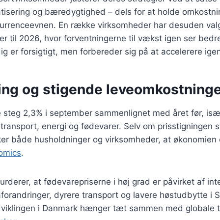
tisering og bæredygtighed – dels for at holde omkostni
nkurrenceevnen. En række virksomheder har desuden val
er til 2026, hvor forventningerne til vækst igen ser bedre
ig er forsigtigt, men forbereder sig på at accelerere ige
ling og stigende leveomkostning
e steg 2,3% i september sammenlignet med året før, isæ
l transport, energi og fødevarer. Selv om prisstigningen s
er både husholdninger og virksomheder, at økonomien 
omics
.
rderer, at fødevarepriserne i høj grad er påvirket af int
forandringer, dyrere transport og lavere høstudbytte i 
udviklingen i Danmark hænger tæt sammen med globale 