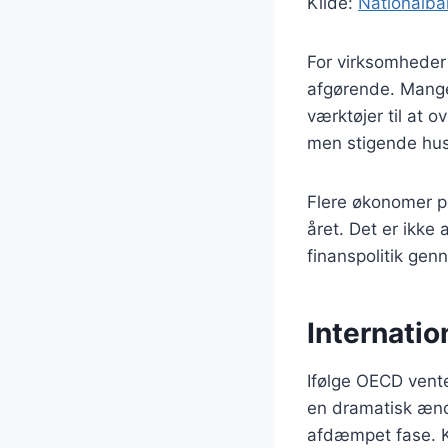
Kilde:
Nationalb
For virksomheder 
afgørende. Mange
værktøjer til at 
men stigende hus
Flere økonomer pe
året. Det er ikke 
finanspolitik gen
Internatio
Ifølge OECD vente
en dramatisk ænd
afdæmpet fase. K