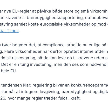
r nye EU-regler at påvirke både store og små virksomhe
kan kravene til bæredygtighedsrapportering, dataopbeva
tyring samlet koste europæiske virksomheder op mod
cial Times
.
tører betyder det, at compliance-arbejde nu er lige så 
g. Flere virksomheder har derfor oprettet interne afdeli
ridisk risikostyring, så de kan leve op til kravene uden a
 Det er en tung investering, men den ses som nødvendig
hele EU.
r tendensen klar: regulering bliver en konkurrenceparam
 formår at integrere lovgivning, bæredygtighed og digital
26, hvor mange regler træder fuldt i kraft.