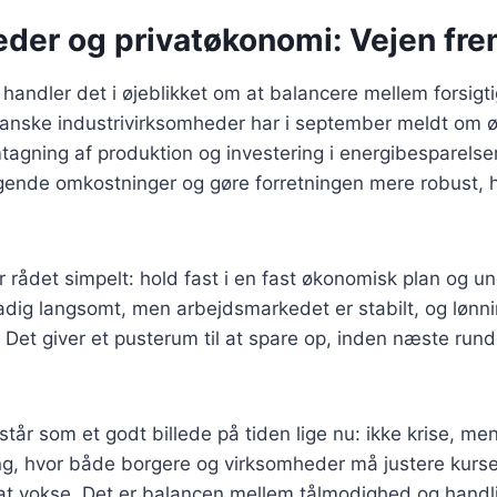
der og privatøkonomi: Vejen fr
handler det i øjeblikket om at balancere mellem forsigt
 danske industrivirksomheder har i september meldt om 
mtagning af produktion og investering i energibesparelser
gende omkostninger og gøre forretningen mere robust, h
r rådet simpelt: hold fast i en fast økonomisk plan og u
tadig langsomt, men arbejdsmarkedet er stabilt, og lønn
Det giver et pusterum til at spare op, inden næste run
år som et godt billede på tiden lige nu: ikke krise, men
ing, hvor både borgere og virksomheder må justere kurs
 at vokse. Det er balancen mellem tålmodighed og hand