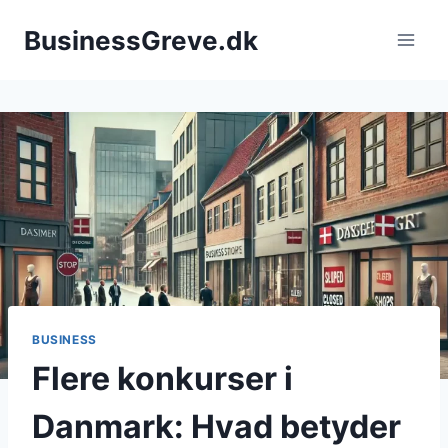
Fortsæt
BusinessGreve.dk
til
indhold
BUSINESS
Flere konkurser i
Danmark: Hvad betyder