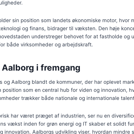
ligheder.
lder sin position som landets økonomiske motor, hvor 
 teknologi og finans, bidrager til væksten. Den høje konc
 hovedstaden understreger behovet for at fastholde og 
 for både virksomheder og arbejdskraft.
 Aalborg i fremgang
hus og Aalborg blandt de kommuner, der har oplevet mar
n position som en central hub for viden og innovation, hv
omheder trækker både nationale og internationale talente
risk har været præget af industrien, ser nu en diversifice
s vækst inden for grøn energi og IT skaber et solidt f
g innovation. Aalborgs udvikling viser, hvordan mindre 