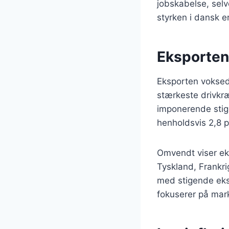
jobskabelse, selv
styrken i dansk er
Eksporten
Eksporten voksede
stærkeste drivkræ
imponerende stig
henholdsvis 2,8 pc
Omvendt viser eks
Tyskland, Frankr
med stigende eksp
fokuserer på mark