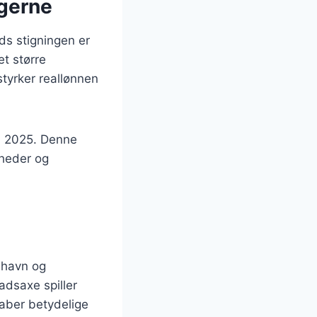
ugerne
ods stigningen er
et større
styrker reallønnen
 i 2025. Denne
mheder og
nhavn og
adsaxe spiller
kaber betydelige