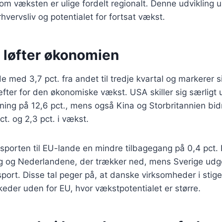
om væksten er ulige fordelt regionalt. Denne udvikling 
hvervsliv og potentialet for fortsat vækst.
 løfter økonomien
 med 3,7 pct. fra andet til tredje kvartal og markerer 
fter for den økonomiske vækst. USA skiller sig særligt
ning på 12,6 pct., mens også Kina og Storbritannien bi
t. og 2,3 pct. i vækst.
porten til EU-lande en mindre tilbagegang på 0,4 pct. H
ig og Nederlandene, der trækker ned, mens Sverige udg
ort. Disse tal peger på, at danske virksomheder i stig
eder uden for EU, hvor vækstpotentialet er større.