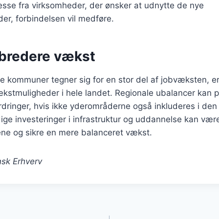
esse fra virksomheder, der ønsker at udnytte de nye
er, forbindelsen vil medføre.
 bredere vækst
 kommuner tegner sig for en stor del af jobvæksten, er
stmuligheder i hele landet. Regionale ubalancer kan på 
ringer, hvis ikke yderområderne også inkluderes i den 
dige investeringer i infrastruktur og uddannelse kan være
ene og sikre en mere balanceret vækst.
sk Erhverv
gation