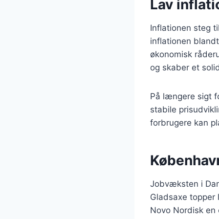
Lav inflat
Inflationen steg t
inflationen bland
økonomisk råderum
og skaber et soli
På længere sigt f
stabile prisudvik
forbrugere kan p
København
Jobvæksten i Danm
Gladsaxe topper l
Novo Nordisk en c