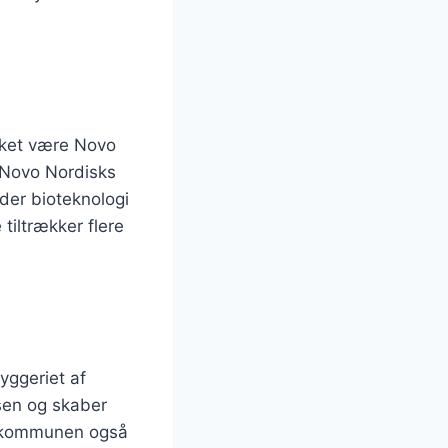
akket være Novo
r Novo Nordisks
der bioteknologi
tiltrækker flere
yggeriet af
sen og skaber
r kommunen også