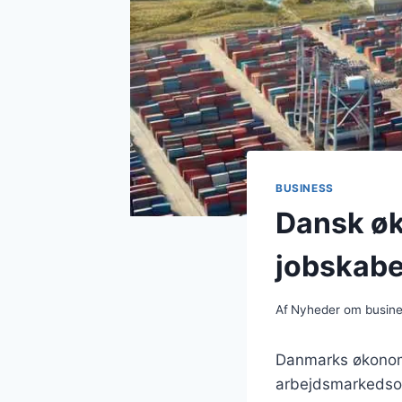
BUSINESS
Dansk øk
jobskabe
Af
Nyheder om busin
Danmarks økonom
arbejdsmarkedsom