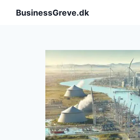
Fortsæt
BusinessGreve.dk
til
indhold