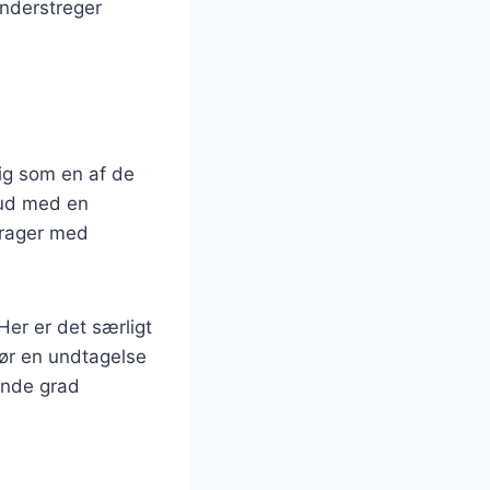
understreger
sig som en af de
 ud med en
drager med
er er det særligt
ør en undtagelse
ende grad