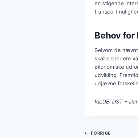
en stigende inter
transportmulighed
Behov for
Selvom de nævnte
skabe bredere væk
økonomiske udford
udvikling. Fremti
udjævne forskell
KILDE: DST + Dan
Indlægsnavi
FORRIGE