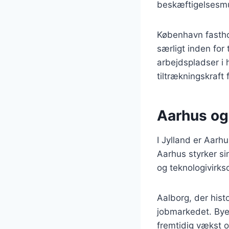
beskæftigelsesmu
København fastho
særligt inden for
arbejdspladser i
tiltrækningskraft
Aarhus og
I Jylland er Aar
Aarhus styrker si
og teknologivirks
Aalborg, der histo
jobmarkedet. Byen
fremtidig vækst o