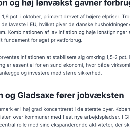
ion og høj lønvækst gavner forbr
il 1,6 pct. i oktober, primært drevet af højere elpriser. Tr
t de laveste i EU, hvilket giver de danske husholdninger 
. Kombinationen af lav inflation og høje lønstigninger 
dt fundament for øget privatforbrug.
orventes inflationen at stabilisere sig omkring 1,5-2 pct.
ling er essentiel for en sund økonomi, hvor både virkso
lanlægge og investere med større sikkerhed.
 og Gladsaxe fører jobvæksten
ark er i høj grad koncentreret i de største byer. Købe
isten over kommuner med flest nye arbejdspladser. I Gl
entral rolle med sine ekspanderende aktiviteter, der s