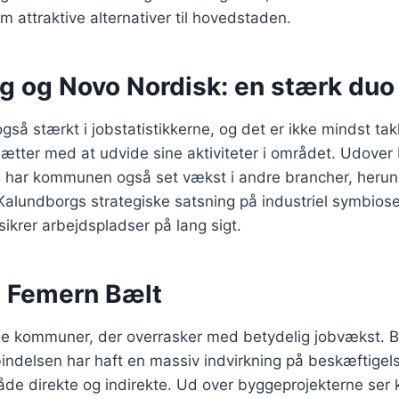
m attraktive alternativer til hovedstaden.
g og Novo Nordisk: en stærk duo
gså stærkt i jobstatistikkerne, og det er ikke mindst t
sætter med at udvide sine aktiviteter i området. Udove
g har kommunen også set vækst i andre brancher, herun
 Kalundborgs strategiske satsning på industriel symbiose 
ikrer arbejdspladser på lang sigt.
g Femern Bælt
 de kommuner, der overrasker med betydelig jobvækst. B
indelsen har haft en massiv indvirkning på beskæftigel
åde direkte og indirekte. Ud over byggeprojekterne se