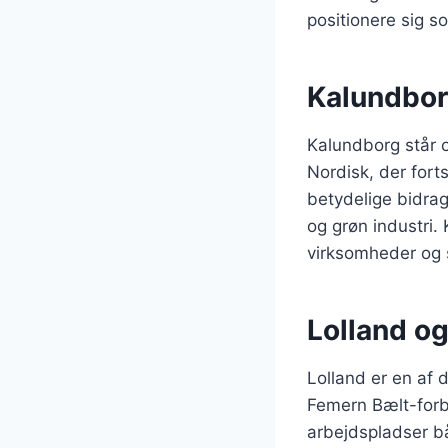
positionere sig so
Kalundbor
Kalundborg står o
Nordisk, der fort
betydelige bidra
og grøn industri.
virksomheder og s
Lolland o
Lolland er en af
Femern Bælt-forb
arbejdspladser b