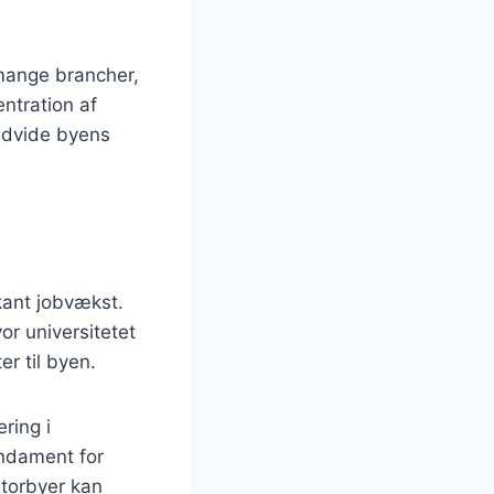
mange brancher,
entration af
udvide byens
kant jobvækst.
or universitetet
r til byen.
ring i
undament for
storbyer kan